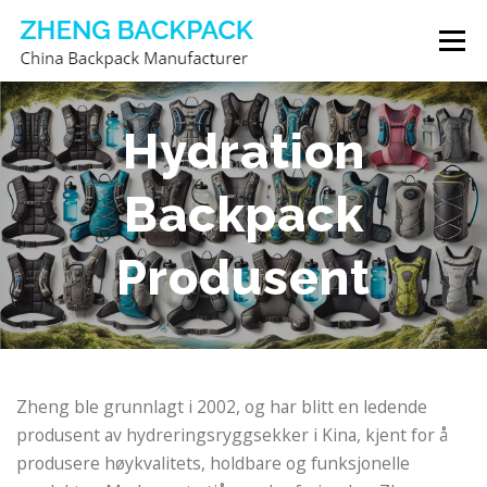
Gå
Meny
til
innhold
RYGGSEKKPRODUSENT
OM OSS
KONTAKT OSS
Hydration
Backpack
Produsent
Zheng ble grunnlagt i 2002, og har blitt en ledende
produsent av hydreringsryggsekker i Kina, kjent for å
produsere høykvalitets, holdbare og funksjonelle