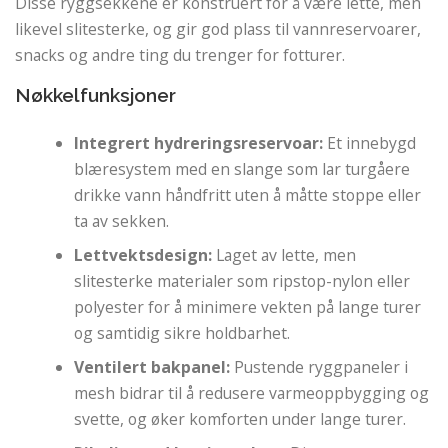
Disse ryggsekkene er konstruert for å være lette, men
likevel slitesterke, og gir god plass til vannreservoarer,
snacks og andre ting du trenger for fotturer.
Nøkkelfunksjoner
Integrert hydreringsreservoar:
Et innebygd
blæresystem med en slange som lar turgåere
drikke vann håndfritt uten å måtte stoppe eller
ta av sekken.
Lettvektsdesign:
Laget av lette, men
slitesterke materialer som ripstop-nylon eller
polyester for å minimere vekten på lange turer
og samtidig sikre holdbarhet.
Ventilert bakpanel:
Pustende ryggpaneler i
mesh bidrar til å redusere varmeoppbygging og
svette, og øker komforten under lange turer.