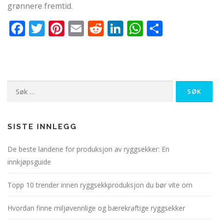
grønnere fremtid.
Facebook
Twitter
Pinterest
Email
Reddit
LinkedIn
WhatsApp
Share
Søk
etter:
SISTE INNLEGG
De beste landene for produksjon av ryggsekker: En
innkjøpsguide
Topp 10 trender innen ryggsekkproduksjon du bør vite om
Hvordan finne miljøvennlige og bærekraftige ryggsekker