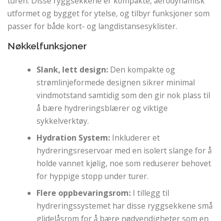
turen. Disse ryggsekkene er kompakte, aerodynamisk
utformet og bygget for ytelse, og tilbyr funksjoner som
passer for både kort- og langdistansesyklister.
Nøkkelfunksjoner
Slank, lett design:
Den kompakte og
strømlinjeformede designen sikrer minimal
vindmotstand samtidig som den gir nok plass til
å bære hydreringsblærer og viktige
sykkelverktøy.
Hydration System:
Inkluderer et
hydreringsreservoar med en isolert slange for å
holde vannet kjølig, noe som reduserer behovet
for hyppige stopp under turer.
Flere oppbevaringsrom:
I tillegg til
hydreringssystemet har disse ryggsekkene små
glidelåsrom for å bære nødvendigheter som en