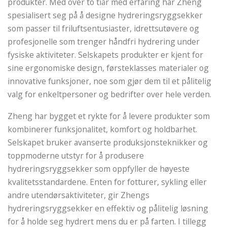
produkter. Med over to tiår med erfaring har Zheng
spesialisert seg på å designe hydreringsryggsekker
som passer til friluftsentusiaster, idrettsutøvere og
profesjonelle som trenger håndfri hydrering under
fysiske aktiviteter. Selskapets produkter er kjent for
sine ergonomiske design, førsteklasses materialer og
innovative funksjoner, noe som gjør dem til et pålitelig
valg for enkeltpersoner og bedrifter over hele verden.
Zheng har bygget et rykte for å levere produkter som
kombinerer funksjonalitet, komfort og holdbarhet.
Selskapet bruker avanserte produksjonsteknikker og
toppmoderne utstyr for å produsere
hydreringsryggsekker som oppfyller de høyeste
kvalitetsstandardene. Enten for fotturer, sykling eller
andre utendørsaktiviteter, gir Zhengs
hydreringsryggsekker en effektiv og pålitelig løsning
for å holde seg hydrert mens du er på farten. I tillegg