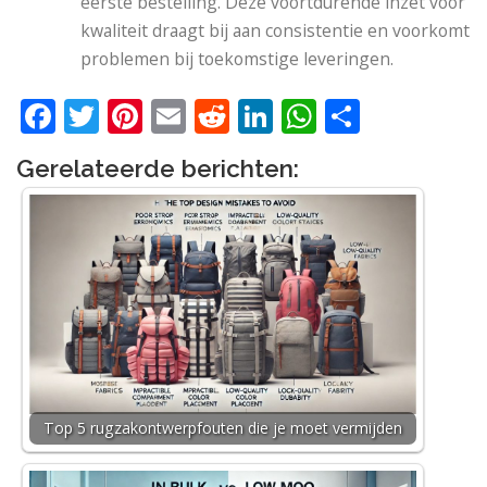
eerste bestelling. Deze voortdurende inzet voor
kwaliteit draagt ​​bij aan consistentie en voorkomt
problemen bij toekomstige leveringen.
Facebook
Twitter
Pinterest
Email
Reddit
LinkedIn
WhatsApp
Delen
Gerelateerde berichten:
Top 5 rugzakontwerpfouten die je moet vermijden