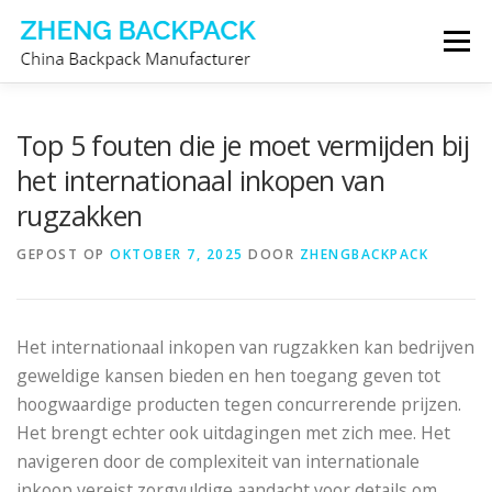
Ga
Menu
naar
de
inhoud
RUGZAKFABRIKANT
OVER ONS
Top 5 fouten die je moet vermijden bij
het internationaal inkopen van
rugzakken
NEEM CONTACT MET ONS OP
GEPOST OP
OKTOBER 7, 2025
DOOR
ZHENGBACKPACK
Het internationaal inkopen van rugzakken kan bedrijven
geweldige kansen bieden en hen toegang geven tot
hoogwaardige producten tegen concurrerende prijzen.
Het brengt echter ook uitdagingen met zich mee. Het
navigeren door de complexiteit van internationale
inkoop vereist zorgvuldige aandacht voor details om