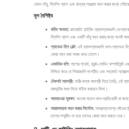
যেমন তাঁবু, স্লিপিং ব্যাগ এবং রান্নার সরঞ্জাম বহন করার জন্য স্টোর
মূল বৈশিষ্ট্য
বর্ধিত ক্ষমতা:
রাতারাতি হাইকিং ব্যাকপ্যাকগুলি ডেপ্যা
স্লিপিং ব্যাগ এবং একটি তাঁবু বহন করার জন্য যথেষ্ট জ
প্যাডেড হিপ বেল্ট:
এই ব্যাকপ্যাকগুলি ভাল-প্যাডেড হিপ
বোঝা বহন করা সহজ করে তোলে।
একাধিক বগি:
পাশের পকেট, ফ্রন্ট-লোডিং কম্পার্টমেন্ট এ
নিশ্চিত করে যে গিয়ারগুলি সংগঠিত এবং সহজেই অ্যাক্স
টেকসই সামগ্রী:
ভারী-শুল্ক সামগ্রী দিয়ে তৈরি, এই ব
মরুভূমির মধ্য দিয়ে হাইক করছেন কিনা।
আবহাওয়া সুরক্ষা:
অনেক মডেল জল-প্রতিরোধী বা জলরোধী উ
আরামদায়ক বহন করার সিস্টেম:
সামঞ্জস্যযোগ্য কাঁধের স
চাপের সম্মুখীন না হয়ে তাদের বোঝা বহন করতে দেয়।