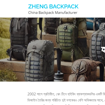
এড়িয়ে
লেখায়
যান
হ
2002 সালে প্রতিষ্ঠিত, ঝেং চীনে হাইকিং ব্যাকপ্যাকগুলির একটি বিখ
ডিজাইন তৈরির জন্য পরিচিত৷ দুই দশকেরও বেশি অভিজ্ঞতার সাথে, 