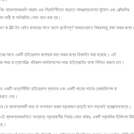
ং ব্যাকপ্যাকগুলি আরাম এবং স্থিতিশীলতা বাড়াতে সামঞ্জস্যযোগ্য স্ট্র্যাপ এবং বেল্টগুলির
ন ভারী বা অনিয়মিত লোড বহন করা হয়।
 বিল্ট-ইন রেইন কভারের সাথে আসে দুর্যোগপূর্ণ আবহাওয়াতে বিষয়বস্তু রক্ষা করার জন্য
 গিয়ারের সাথে একটি হাইড্রেশন জলাধার বহন করার জন্য ডিজাইন করা হয়েছে। এই
ের সময় বা চ্যালেঞ্জিং বহিরঙ্গন কার্যকলাপের সময় হাইড্রেটেড থাকা নিশ্চিত করতে চান।
ে একটি অন্তর্নির্মিত হাইড্রেশন ব্লাডার এবং একটি পায়ের পাতার মোজাবিশেষ যা
 করতে দেয়।
করে যে ব্যাকপ্যাকটি বন্ধ বা অপসারণ করার প্রয়োজন ছাড়াই জল সহজেই অ্যাক্সেসযোগ্য।
এই ব্যাকপ্যাকগুলিতে অন্যান্য প্রয়োজনীয় গিয়ার যেমন খাবার, একটি প্রাথমিক চিকিৎসা কি
েছে।